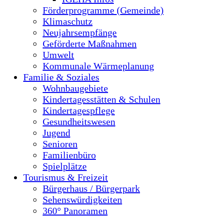
Förderprogramme (Gemeinde)
Klimaschutz
Neujahrsempfänge
Geförderte Maßnahmen
Umwelt
Kommunale Wärmeplanung
Familie & Soziales
Wohnbaugebiete
Kindertagesstätten & Schulen
Kindertagespflege
Gesundheitswesen
Jugend
Senioren
Familienbüro
Spielplätze
Tourismus & Freizeit
Bürgerhaus / Bürgerpark
Sehenswürdigkeiten
360° Panoramen