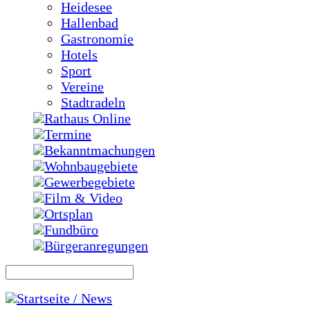
Heidesee
Hallenbad
Gastronomie
Hotels
Sport
Vereine
Stadtradeln
Rathaus Online
Termine
Bekanntmachungen
Wohnbaugebiete
Gewerbegebiete
Film & Video
Ortsplan
Fundbüro
Bürgeranregungen
Startseite / News