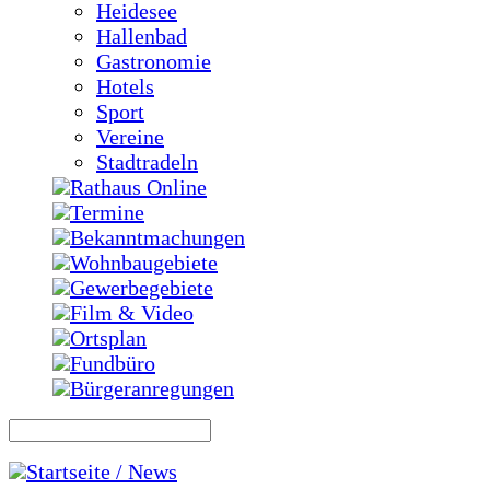
Heidesee
Hallenbad
Gastronomie
Hotels
Sport
Vereine
Stadtradeln
Rathaus Online
Termine
Bekanntmachungen
Wohnbaugebiete
Gewerbegebiete
Film & Video
Ortsplan
Fundbüro
Bürgeranregungen
Startseite / News