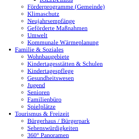
Förderprogramme (Gemeinde)
Klimaschutz
Neujahrsempfänge
Geförderte Maßnahmen
Umwelt
Kommunale Wärmeplanung
Familie & Soziales
Wohnbaugebiete
Kindertagesstätten & Schulen
Kindertagespflege
Gesundheitswesen
Jugend
Senioren
Familienbüro
Spielplätze
Tourismus & Freizeit
Bürgerhaus / Bürgerpark
Sehenswürdigkeiten
360° Panoramen