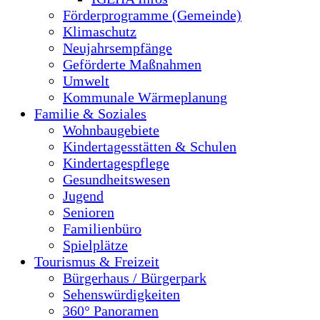
Förderprogramme (Gemeinde)
Klimaschutz
Neujahrsempfänge
Geförderte Maßnahmen
Umwelt
Kommunale Wärmeplanung
Familie & Soziales
Wohnbaugebiete
Kindertagesstätten & Schulen
Kindertagespflege
Gesundheitswesen
Jugend
Senioren
Familienbüro
Spielplätze
Tourismus & Freizeit
Bürgerhaus / Bürgerpark
Sehenswürdigkeiten
360° Panoramen