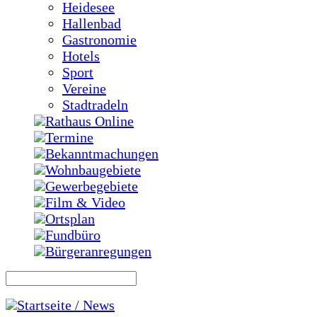
Heidesee
Hallenbad
Gastronomie
Hotels
Sport
Vereine
Stadtradeln
Rathaus Online
Termine
Bekanntmachungen
Wohnbaugebiete
Gewerbegebiete
Film & Video
Ortsplan
Fundbüro
Bürgeranregungen
Startseite / News