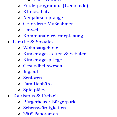
Förderprogramme (Gemeinde)
Klimaschutz
Neujahrsempfänge
Geförderte Maßnahmen
Umwelt
Kommunale Wärmeplanung
Familie & Soziales
Wohnbaugebiete
Kindertagesstätten & Schulen
Kindertagespflege
Gesundheitswesen
Jugend
Senioren
Familienbüro
Spielplätze
Tourismus & Freizeit
Bürgerhaus / Bürgerpark
Sehenswürdigkeiten
360° Panoramen