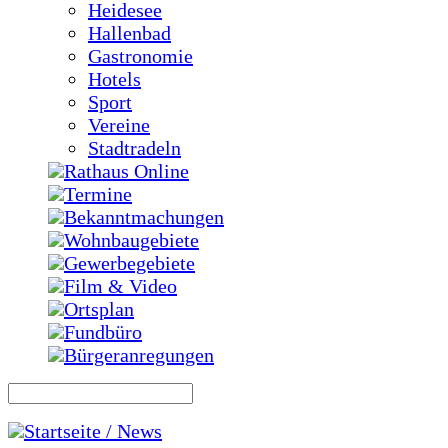
Heidesee
Hallenbad
Gastronomie
Hotels
Sport
Vereine
Stadtradeln
Rathaus Online
Termine
Bekanntmachungen
Wohnbaugebiete
Gewerbegebiete
Film & Video
Ortsplan
Fundbüro
Bürgeranregungen
Startseite / News