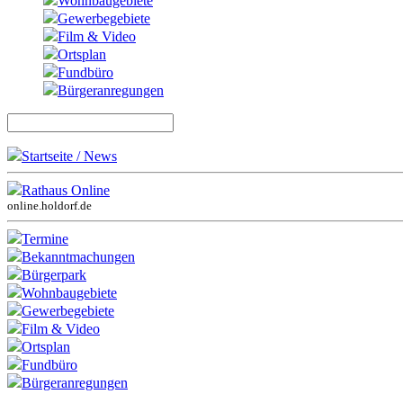
Wohnbaugebiete
Gewerbegebiete
Film & Video
Ortsplan
Fundbüro
Bürgeranregungen
Startseite / News
Rathaus Online
online.holdorf.de
Termine
Bekanntmachungen
Bürgerpark
Wohnbaugebiete
Gewerbegebiete
Film & Video
Ortsplan
Fundbüro
Bürgeranregungen