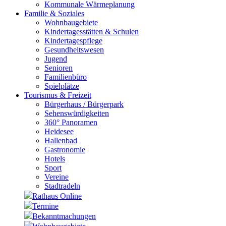
Kommunale Wärmeplanung
Familie & Soziales
Wohnbaugebiete
Kindertagesstätten & Schulen
Kindertagespflege
Gesundheitswesen
Jugend
Senioren
Familienbüro
Spielplätze
Tourismus & Freizeit
Bürgerhaus / Bürgerpark
Sehenswürdigkeiten
360° Panoramen
Heidesee
Hallenbad
Gastronomie
Hotels
Sport
Vereine
Stadtradeln
Rathaus Online
Termine
Bekanntmachungen