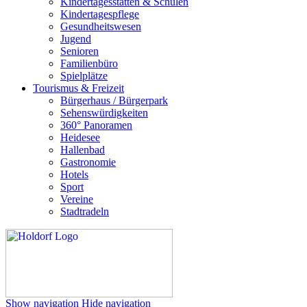
Kindertagesstätten & Schulen
Kindertagespflege
Gesundheitswesen
Jugend
Senioren
Familienbüro
Spielplätze
Tourismus & Freizeit
Bürgerhaus / Bürgerpark
Sehenswürdigkeiten
360° Panoramen
Heidesee
Hallenbad
Gastronomie
Hotels
Sport
Vereine
Stadtradeln
Show navigation
Hide navigation