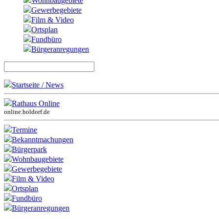
Wohnbaugebiete
Gewerbegebiete
Film & Video
Ortsplan
Fundbüro
Bürgeranregungen
Startseite / News
Rathaus Online
online.holdorf.de
Termine
Bekanntmachungen
Bürgerpark
Wohnbaugebiete
Gewerbegebiete
Film & Video
Ortsplan
Fundbüro
Bürgeranregungen