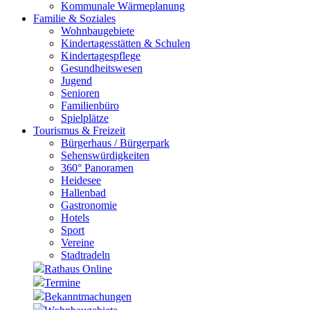
Kommunale Wärmeplanung
Familie & Soziales
Wohnbaugebiete
Kindertagesstätten & Schulen
Kindertagespflege
Gesundheitswesen
Jugend
Senioren
Familienbüro
Spielplätze
Tourismus & Freizeit
Bürgerhaus / Bürgerpark
Sehenswürdigkeiten
360° Panoramen
Heidesee
Hallenbad
Gastronomie
Hotels
Sport
Vereine
Stadtradeln
Rathaus Online
Termine
Bekanntmachungen