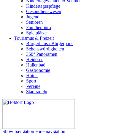
Kindertagesstätten & Schulen
Kindertagespflege
Gesundheitswesen
Jugend
Senioren
Familienbüro
Spielplätze
Tourismus & Freizeit
Bürgerhaus / Bürgerpark
Sehenswürdigkeiten
360° Panoramen
Heidesee
Hallenbad
Gastronomie
Hotels
Sport
Vereine
Stadtradeln
Show navigation
Hide navigation