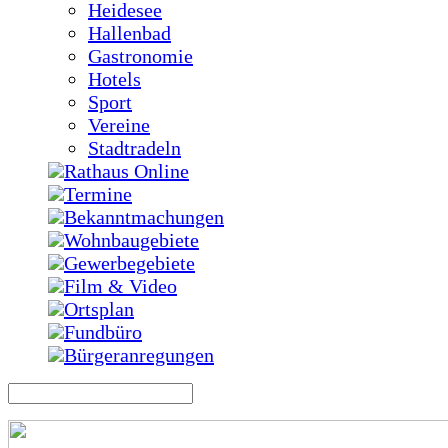
Heidesee
Hallenbad
Gastronomie
Hotels
Sport
Vereine
Stadtradeln
Rathaus Online
Termine
Bekanntmachungen
Wohnbaugebiete
Gewerbegebiete
Film & Video
Ortsplan
Fundbüro
Bürgeranregungen