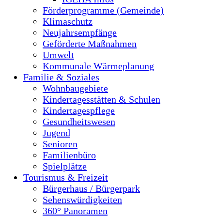
Förderprogramme (Gemeinde)
Klimaschutz
Neujahrsempfänge
Geförderte Maßnahmen
Umwelt
Kommunale Wärmeplanung
Familie & Soziales
Wohnbaugebiete
Kindertagesstätten & Schulen
Kindertagespflege
Gesundheitswesen
Jugend
Senioren
Familienbüro
Spielplätze
Tourismus & Freizeit
Bürgerhaus / Bürgerpark
Sehenswürdigkeiten
360° Panoramen