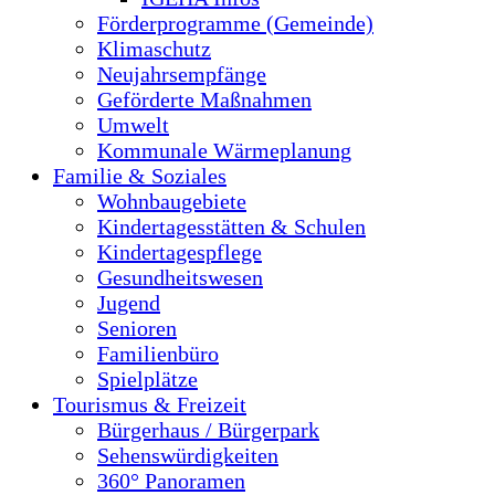
Förderprogramme (Gemeinde)
Klimaschutz
Neujahrsempfänge
Geförderte Maßnahmen
Umwelt
Kommunale Wärmeplanung
Familie & Soziales
Wohnbaugebiete
Kindertagesstätten & Schulen
Kindertagespflege
Gesundheitswesen
Jugend
Senioren
Familienbüro
Spielplätze
Tourismus & Freizeit
Bürgerhaus / Bürgerpark
Sehenswürdigkeiten
360° Panoramen