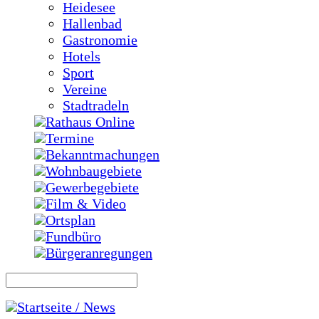
Heidesee
Hallenbad
Gastronomie
Hotels
Sport
Vereine
Stadtradeln
Rathaus Online
Termine
Bekanntmachungen
Wohnbaugebiete
Gewerbegebiete
Film & Video
Ortsplan
Fundbüro
Bürgeranregungen
Startseite / News