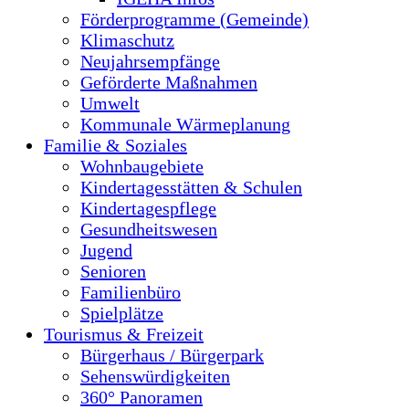
Förderprogramme (Gemeinde)
Klimaschutz
Neujahrsempfänge
Geförderte Maßnahmen
Umwelt
Kommunale Wärmeplanung
Familie & Soziales
Wohnbaugebiete
Kindertagesstätten & Schulen
Kindertagespflege
Gesundheitswesen
Jugend
Senioren
Familienbüro
Spielplätze
Tourismus & Freizeit
Bürgerhaus / Bürgerpark
Sehenswürdigkeiten
360° Panoramen