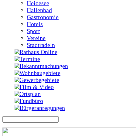
Heidesee
Hallenbad
Gastronomie
Hotels
Sport
Vereine
Stadtradeln
Rathaus Online
Termine
Bekanntmachungen
Wohnbaugebiete
Gewerbegebiete
Film & Video
Ortsplan
Fundbüro
Bürgeranregungen