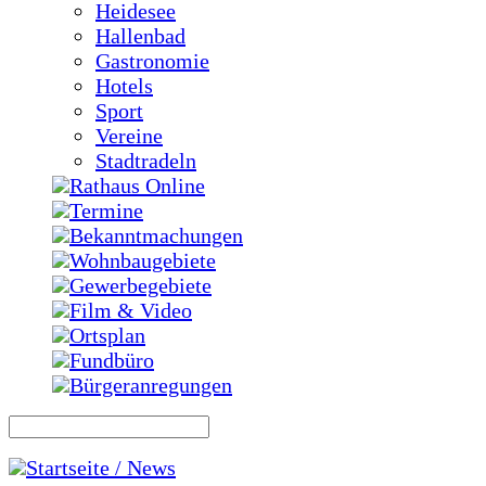
Heidesee
Hallenbad
Gastronomie
Hotels
Sport
Vereine
Stadtradeln
Rathaus Online
Termine
Bekanntmachungen
Wohnbaugebiete
Gewerbegebiete
Film & Video
Ortsplan
Fundbüro
Bürgeranregungen
Startseite / News