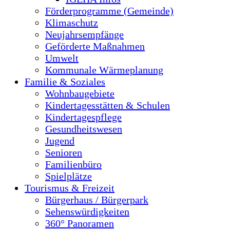
Förderprogramme (Gemeinde)
Klimaschutz
Neujahrsempfänge
Geförderte Maßnahmen
Umwelt
Kommunale Wärmeplanung
Familie & Soziales
Wohnbaugebiete
Kindertagesstätten & Schulen
Kindertagespflege
Gesundheitswesen
Jugend
Senioren
Familienbüro
Spielplätze
Tourismus & Freizeit
Bürgerhaus / Bürgerpark
Sehenswürdigkeiten
360° Panoramen