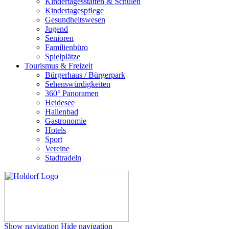
Kindertagesstätten & Schulen
Kindertagespflege
Gesundheitswesen
Jugend
Senioren
Familienbüro
Spielplätze
Tourismus & Freizeit
Bürgerhaus / Bürgerpark
Sehenswürdigkeiten
360° Panoramen
Heidesee
Hallenbad
Gastronomie
Hotels
Sport
Vereine
Stadtradeln
Show navigation
Hide navigation