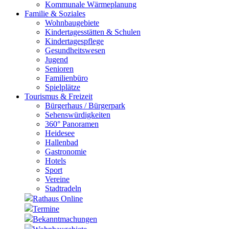
Kommunale Wärmeplanung
Familie & Soziales
Wohnbaugebiete
Kindertagesstätten & Schulen
Kindertagespflege
Gesundheitswesen
Jugend
Senioren
Familienbüro
Spielplätze
Tourismus & Freizeit
Bürgerhaus / Bürgerpark
Sehenswürdigkeiten
360° Panoramen
Heidesee
Hallenbad
Gastronomie
Hotels
Sport
Vereine
Stadtradeln
Rathaus Online
Termine
Bekanntmachungen