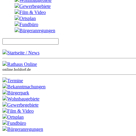
Wohnbaugebiete
Gewerbegebiete
Film & Video
Ortsplan
Fundbüro
Bürgeranregungen
Startseite / News
Rathaus Online
online.holdorf.de
Termine
Bekanntmachungen
Bürgerpark
Wohnbaugebiete
Gewerbegebiete
Film & Video
Ortsplan
Fundbüro
Bürgeranregungen