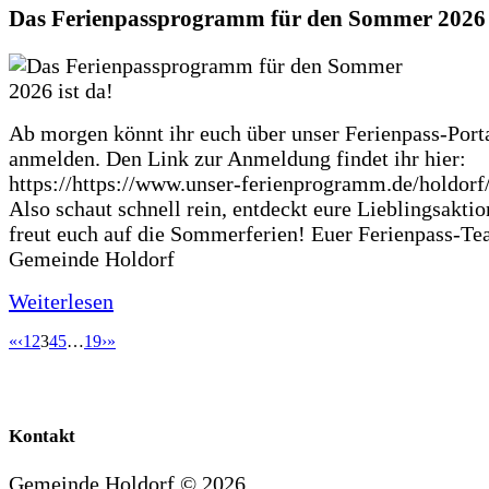
Das Ferienpassprogramm für den Sommer 2026 i
Ab morgen könnt ihr euch über unser Ferienpass-Porta
anmelden. Den Link zur Anmeldung findet ihr hier:
https://https://www.unser-ferienprogramm.de/holdorf
Also schaut schnell rein, entdeckt eure Lieblingsakti
freut euch auf die Sommerferien! Euer Ferienpass-Te
Gemeinde Holdorf
Weiterlesen
«
‹
1
2
3
4
5
…
19
›
»
Kontakt
Gemeinde Holdorf ©
2026