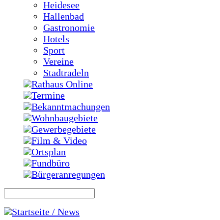
Heidesee
Hallenbad
Gastronomie
Hotels
Sport
Vereine
Stadtradeln
Rathaus Online
Termine
Bekanntmachungen
Wohnbaugebiete
Gewerbegebiete
Film & Video
Ortsplan
Fundbüro
Bürgeranregungen
Startseite / News