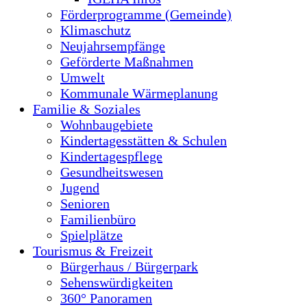
Förderprogramme (Gemeinde)
Klimaschutz
Neujahrsempfänge
Geförderte Maßnahmen
Umwelt
Kommunale Wärmeplanung
Familie & Soziales
Wohnbaugebiete
Kindertagesstätten & Schulen
Kindertagespflege
Gesundheitswesen
Jugend
Senioren
Familienbüro
Spielplätze
Tourismus & Freizeit
Bürgerhaus / Bürgerpark
Sehenswürdigkeiten
360° Panoramen