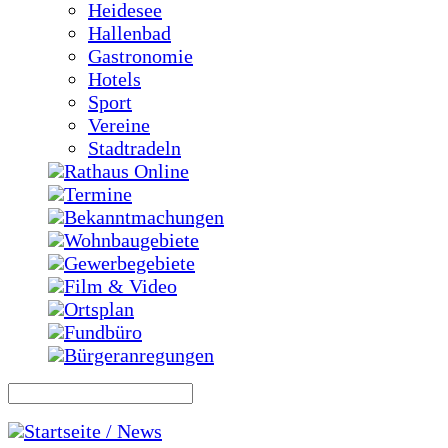
Heidesee
Hallenbad
Gastronomie
Hotels
Sport
Vereine
Stadtradeln
Rathaus Online
Termine
Bekanntmachungen
Wohnbaugebiete
Gewerbegebiete
Film & Video
Ortsplan
Fundbüro
Bürgeranregungen
Startseite / News