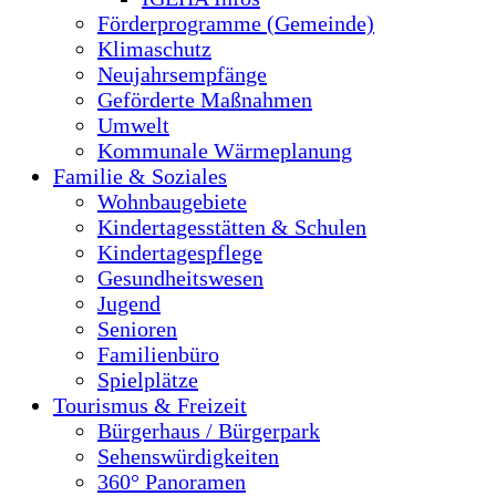
Förderprogramme (Gemeinde)
Klimaschutz
Neujahrsempfänge
Geförderte Maßnahmen
Umwelt
Kommunale Wärmeplanung
Familie & Soziales
Wohnbaugebiete
Kindertagesstätten & Schulen
Kindertagespflege
Gesundheitswesen
Jugend
Senioren
Familienbüro
Spielplätze
Tourismus & Freizeit
Bürgerhaus / Bürgerpark
Sehenswürdigkeiten
360° Panoramen