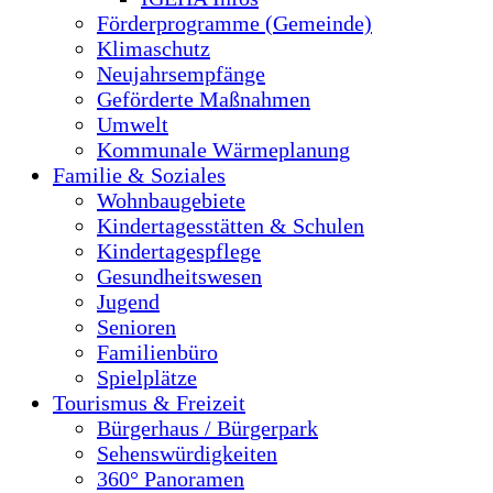
Förderprogramme (Gemeinde)
Klimaschutz
Neujahrsempfänge
Geförderte Maßnahmen
Umwelt
Kommunale Wärmeplanung
Familie & Soziales
Wohnbaugebiete
Kindertagesstätten & Schulen
Kindertagespflege
Gesundheitswesen
Jugend
Senioren
Familienbüro
Spielplätze
Tourismus & Freizeit
Bürgerhaus / Bürgerpark
Sehenswürdigkeiten
360° Panoramen