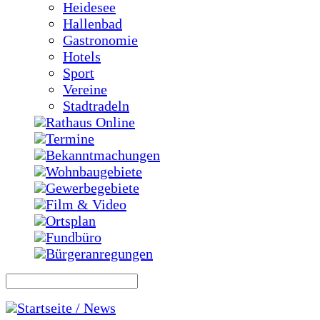
Heidesee
Hallenbad
Gastronomie
Hotels
Sport
Vereine
Stadtradeln
Rathaus Online
Termine
Bekanntmachungen
Wohnbaugebiete
Gewerbegebiete
Film & Video
Ortsplan
Fundbüro
Bürgeranregungen
Startseite / News