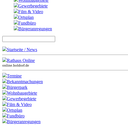
Wohnbaugebiete
Gewerbegebiete
Film & Video
Ortsplan
Fundbüro
Bürgeranregungen
Startseite / News
Rathaus Online
online.holdorf.de
Termine
Bekanntmachungen
Bürgerpark
Wohnbaugebiete
Gewerbegebiete
Film & Video
Ortsplan
Fundbüro
Bürgeranregungen