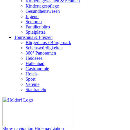
Kindertagesstätten & Schulen
Kindertagespflege
Gesundheitswesen
Jugend
Senioren
Familienbüro
Spielplätze
Tourismus & Freizeit
Bürgerhaus / Bürgerpark
Sehenswürdigkeiten
360° Panoramen
Heidesee
Hallenbad
Gastronomie
Hotels
Sport
Vereine
Stadtradeln
Show navigation
Hide navigation