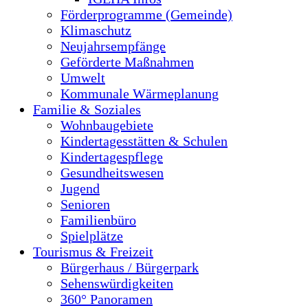
Förderprogramme (Gemeinde)
Klimaschutz
Neujahrsempfänge
Geförderte Maßnahmen
Umwelt
Kommunale Wärmeplanung
Familie & Soziales
Wohnbaugebiete
Kindertagesstätten & Schulen
Kindertagespflege
Gesundheitswesen
Jugend
Senioren
Familienbüro
Spielplätze
Tourismus & Freizeit
Bürgerhaus / Bürgerpark
Sehenswürdigkeiten
360° Panoramen