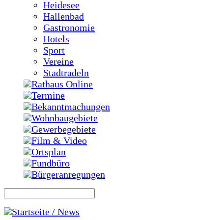
Heidesee
Hallenbad
Gastronomie
Hotels
Sport
Vereine
Stadtradeln
Rathaus Online
Termine
Bekanntmachungen
Wohnbaugebiete
Gewerbegebiete
Film & Video
Ortsplan
Fundbüro
Bürgeranregungen
Startseite / News