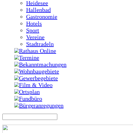
Heidesee
Hallenbad
Gastronomie
Hotels
Sport
Vereine
Stadtradeln
Rathaus Online
Termine
Bekanntmachungen
Wohnbaugebiete
Gewerbegebiete
Film & Video
Ortsplan
Fundbüro
Bürgeranregungen