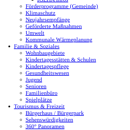
Förderprogramme (Gemeinde)
Klimaschutz
Neujahrsempfänge
Geförderte Maßnahmen
Umwelt
Kommunale Wärmeplanung
Familie & Soziales
Wohnbaugebiete
Kindertagesstätten & Schulen
Kindertagespflege
Gesundheitswesen
Jugend
Senioren
Familienbüro
Spielplätze
Tourismus & Freizeit
Bürgerhaus / Bürgerpark
Sehenswürdigkeiten
360° Panoramen