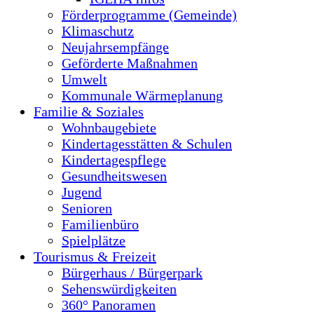
Förderprogramme (Gemeinde)
Klimaschutz
Neujahrsempfänge
Geförderte Maßnahmen
Umwelt
Kommunale Wärmeplanung
Familie & Soziales
Wohnbaugebiete
Kindertagesstätten & Schulen
Kindertagespflege
Gesundheitswesen
Jugend
Senioren
Familienbüro
Spielplätze
Tourismus & Freizeit
Bürgerhaus / Bürgerpark
Sehenswürdigkeiten
360° Panoramen