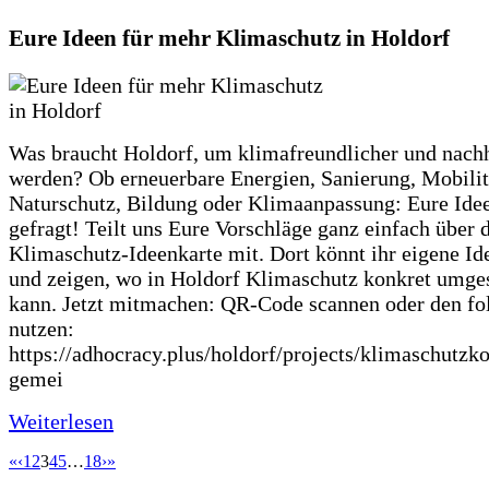
Eure Ideen für mehr Klimaschutz in Holdorf
Was braucht Holdorf, um klimafreundlicher und nachh
werden? Ob erneuerbare Energien, Sanierung, Mobilit
Naturschutz, Bildung oder Klimaanpassung: Eure Ide
gefragt! Teilt uns Eure Vorschläge ganz einfach über 
Klimaschutz-Ideenkarte mit. Dort könnt ihr eigene Id
und zeigen, wo in Holdorf Klimaschutz konkret umge
kann. Jetzt mitmachen: QR-Code scannen oder den fo
nutzen:
https://adhocracy.plus/holdorf/projects/klimaschutzk
gemei
Weiterlesen
«
‹
1
2
3
4
5
…
18
›
»