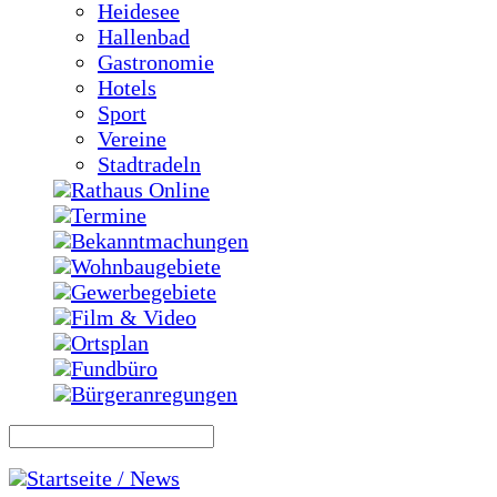
Heidesee
Hallenbad
Gastronomie
Hotels
Sport
Vereine
Stadtradeln
Rathaus Online
Termine
Bekanntmachungen
Wohnbaugebiete
Gewerbegebiete
Film & Video
Ortsplan
Fundbüro
Bürgeranregungen
Startseite / News