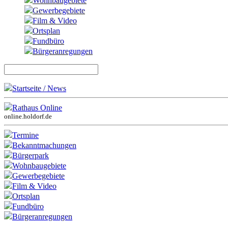
Wohnbaugebiete
Gewerbegebiete
Film & Video
Ortsplan
Fundbüro
Bürgeranregungen
Startseite / News
Rathaus Online
online.holdorf.de
Termine
Bekanntmachungen
Bürgerpark
Wohnbaugebiete
Gewerbegebiete
Film & Video
Ortsplan
Fundbüro
Bürgeranregungen