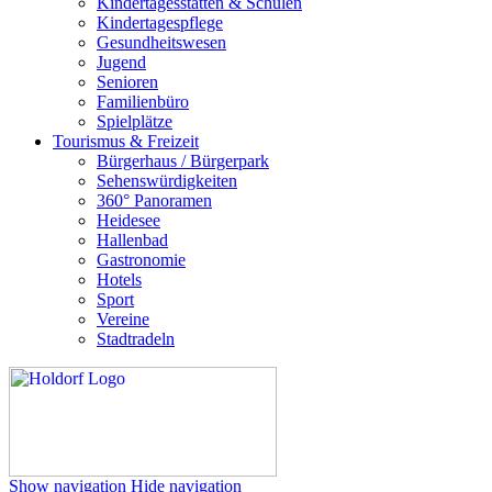
Kindertagesstätten & Schulen
Kindertagespflege
Gesundheitswesen
Jugend
Senioren
Familienbüro
Spielplätze
Tourismus & Freizeit
Bürgerhaus / Bürgerpark
Sehenswürdigkeiten
360° Panoramen
Heidesee
Hallenbad
Gastronomie
Hotels
Sport
Vereine
Stadtradeln
Show navigation
Hide navigation