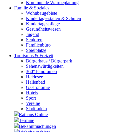
Kommunale Wärmeplanung
Familie & Soziales
Wohnbaugebiete
Kindertagesstätten & Schulen
Kindertagespflege
Gesundheitswesen
Jugend
Senioren
Familienbüro
Spielplätze
Tourismus & Freizeit
Bürgerhaus / Bürgerpark
Sehenswürdigkeiten
360° Panoramen
Heidesee
Hallenbad
Gastronomie
Hotels
Sport
Vereine
Stadtradeln
Rathaus Online
Termine
Bekanntmachungen