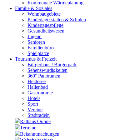
Kommunale Wärmeplanung
Familie & Soziales
Wohnbaugebiete
Kindertagesstätten & Schulen
Kindertagespflege
Gesundheitswesen
Jugend
Senioren
Familienbüro
Spielplätze
Tourismus & Freizeit
Bürgerhaus / Bürgerpark
Sehenswürdigkeiten
360° Panoramen
Heidesee
Hallenbad
Gastronomie
Hotels
Sport
Vereine
Stadtradeln
Rathaus Online
Termine
Bekanntmachungen