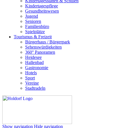
Kindertagesstätten & Schulen
Kindertagespflege
Gesundheitswesen
Jugend
Senioren
Familienbüro
Spielplätze
Tourismus & Freizeit
Bürgerhaus / Bürgerpark
Sehenswürdigkeiten
360° Panoramen
Heidesee
Hallenbad
Gastronomie
Hotels
Sport
Vereine
Stadtradeln
Show navigation
Hide navigation