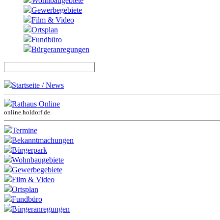
Wohnbaugebiete
Gewerbegebiete
Film & Video
Ortsplan
Fundbüro
Bürgeranregungen
Startseite / News
Rathaus Online
online.holdorf.de
Termine
Bekanntmachungen
Bürgerpark
Wohnbaugebiete
Gewerbegebiete
Film & Video
Ortsplan
Fundbüro
Bürgeranregungen