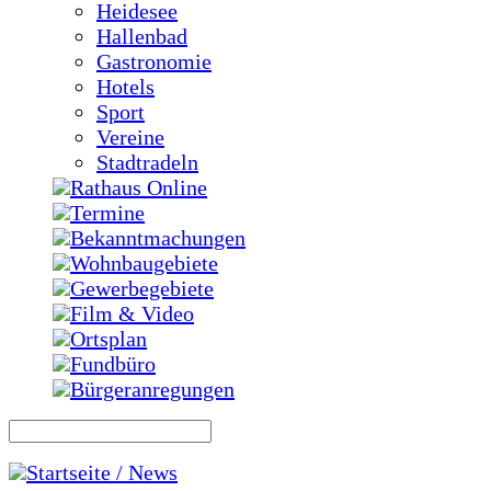
Heidesee
Hallenbad
Gastronomie
Hotels
Sport
Vereine
Stadtradeln
Rathaus Online
Termine
Bekanntmachungen
Wohnbaugebiete
Gewerbegebiete
Film & Video
Ortsplan
Fundbüro
Bürgeranregungen
Startseite / News