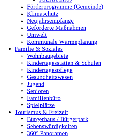
Förderprogramme (Gemeinde)
Klimaschutz
Neujahrsempfänge
Geförderte Maßnahmen
Umwelt
Kommunale Wärmeplanung
Familie & Soziales
Wohnbaugebiete
Kindertagesstätten & Schulen
Kindertagespflege
Gesundheitswesen
Jugend
Senioren
Familienbüro
Spielplätze
Tourismus & Freizeit
Bürgerhaus / Bürgerpark
Sehenswürdigkeiten
360° Panoramen