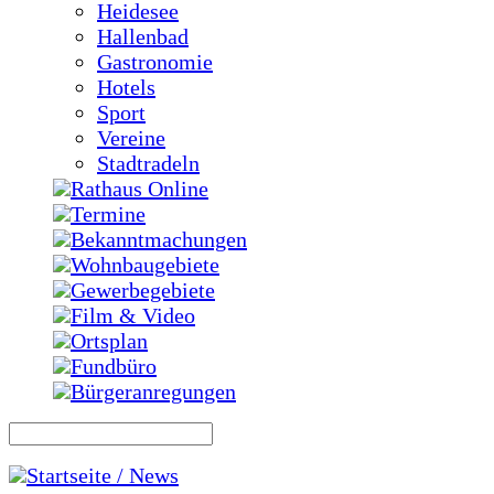
Heidesee
Hallenbad
Gastronomie
Hotels
Sport
Vereine
Stadtradeln
Rathaus Online
Termine
Bekanntmachungen
Wohnbaugebiete
Gewerbegebiete
Film & Video
Ortsplan
Fundbüro
Bürgeranregungen
Startseite / News