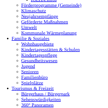
Förderprogramme (Gemeinde)
Klimaschutz
Neujahrsempfänge
Geförderte Maßnahmen
Umwelt
Kommunale Wärmeplanung
Familie & Soziales
Wohnbaugebiete
Kindertagesstätten & Schulen
Kindertagespflege
Gesundheitswesen
Jugend
Senioren
Familienbüro
Spielplätze
Tourismus & Freizeit
Bürgerhaus / Bürgerpark
Sehenswürdigkeiten
360° Panoramen