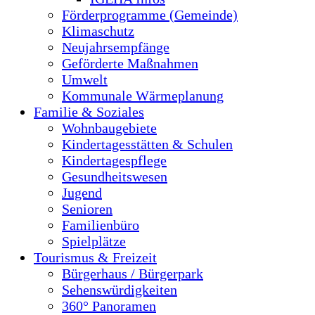
Förderprogramme (Gemeinde)
Klimaschutz
Neujahrsempfänge
Geförderte Maßnahmen
Umwelt
Kommunale Wärmeplanung
Familie & Soziales
Wohnbaugebiete
Kindertagesstätten & Schulen
Kindertagespflege
Gesundheitswesen
Jugend
Senioren
Familienbüro
Spielplätze
Tourismus & Freizeit
Bürgerhaus / Bürgerpark
Sehenswürdigkeiten
360° Panoramen