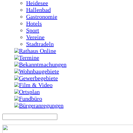
Heidesee
Hallenbad
Gastronomie
Hotels
Sport
Vereine
Stadtradeln
Rathaus Online
Termine
Bekanntmachungen
Wohnbaugebiete
Gewerbegebiete
Film & Video
Ortsplan
Fundbüro
Bürgeranregungen