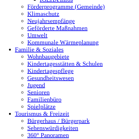
Förderprogramme (Gemeinde)
Klimaschutz
Neujahrsempfänge
Geförderte Maßnahmen
Umwelt
Kommunale Wärmeplanung
Familie & Soziales
Wohnbaugebiete
Kindertagesstätten & Schulen
Kindertagespflege
Gesundheitswesen
Jugend
Senioren
Familienbüro
Spielplätze
Tourismus & Freizeit
Bürgerhaus / Bürgerpark
Sehenswürdigkeiten
360° Panoramen