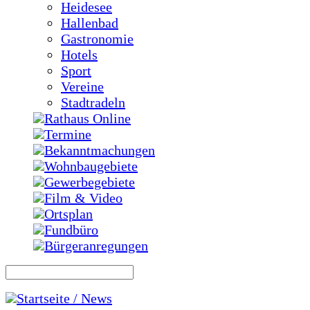
Heidesee
Hallenbad
Gastronomie
Hotels
Sport
Vereine
Stadtradeln
Rathaus Online
Termine
Bekanntmachungen
Wohnbaugebiete
Gewerbegebiete
Film & Video
Ortsplan
Fundbüro
Bürgeranregungen
Startseite / News