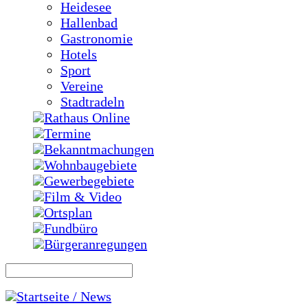
Heidesee
Hallenbad
Gastronomie
Hotels
Sport
Vereine
Stadtradeln
Rathaus Online
Termine
Bekanntmachungen
Wohnbaugebiete
Gewerbegebiete
Film & Video
Ortsplan
Fundbüro
Bürgeranregungen
Startseite / News