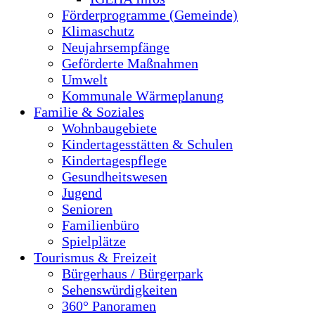
Förderprogramme (Gemeinde)
Klimaschutz
Neujahrsempfänge
Geförderte Maßnahmen
Umwelt
Kommunale Wärmeplanung
Familie & Soziales
Wohnbaugebiete
Kindertagesstätten & Schulen
Kindertagespflege
Gesundheitswesen
Jugend
Senioren
Familienbüro
Spielplätze
Tourismus & Freizeit
Bürgerhaus / Bürgerpark
Sehenswürdigkeiten
360° Panoramen