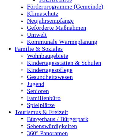
Förderprogramme (Gemeinde)
Klimaschutz
Neujahrsempfänge
Geförderte Maßnahmen
Umwelt
Kommunale Wärmeplanung
Familie & Soziales
Wohnbaugebiete
Kindertagesstätten & Schulen
Kindertagespflege
Gesundheitswesen
Jugend
Senioren
Familienbüro
Spielplätze
Tourismus & Freizeit
Bürgerhaus / Bürgerpark
Sehenswürdigkeiten
360° Panoramen