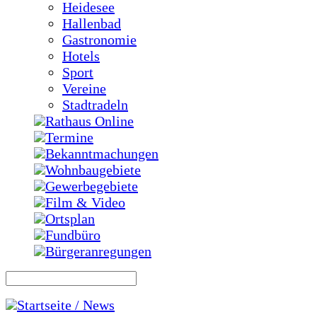
Heidesee
Hallenbad
Gastronomie
Hotels
Sport
Vereine
Stadtradeln
Rathaus Online
Termine
Bekanntmachungen
Wohnbaugebiete
Gewerbegebiete
Film & Video
Ortsplan
Fundbüro
Bürgeranregungen
Startseite / News