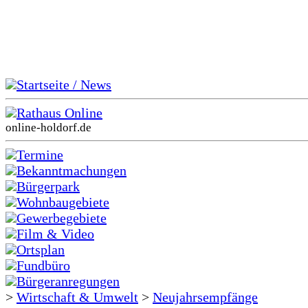
Startseite / News
Rathaus Online
online-holdorf.de
Termine
Bekanntmachungen
Bürgerpark
Wohnbaugebiete
Gewerbegebiete
Film & Video
Ortsplan
Fundbüro
Bürgeranregungen
>
Wirtschaft & Umwelt
>
Neujahrsempfänge