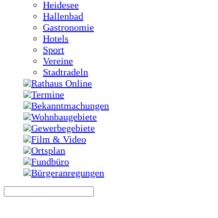
Heidesee
Hallenbad
Gastronomie
Hotels
Sport
Vereine
Stadtradeln
Rathaus Online
Termine
Bekanntmachungen
Wohnbaugebiete
Gewerbegebiete
Film & Video
Ortsplan
Fundbüro
Bürgeranregungen