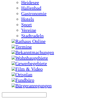
Heidesee
Hallenbad
Gastronomie
Hotels
Sport
Vereine
Stadtradeln
Rathaus Online
Termine
Bekanntmachungen
Wohnbaugebiete
Gewerbegebiete
Film & Video
Ortsplan
Fundbüro
Bürgeranregungen