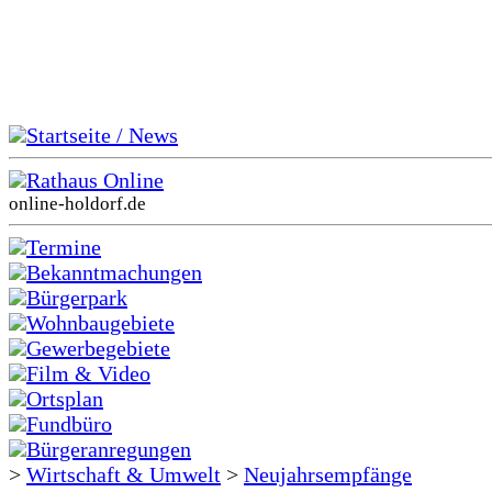
Startseite / News
Rathaus Online
online-holdorf.de
Termine
Bekanntmachungen
Bürgerpark
Wohnbaugebiete
Gewerbegebiete
Film & Video
Ortsplan
Fundbüro
Bürgeranregungen
>
Wirtschaft & Umwelt
>
Neujahrsempfänge