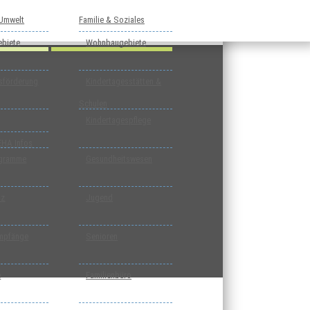
 Umwelt
Familie & Soziales
biete
Wohnbaugebiete
tsförderung
Kindertagesstätten &
Schulen
Kindertagespflege
EHA Infos
ogramme
Gesundheitswesen
tz
Jugend
mpfänge
Senioren
e
Familienbüro