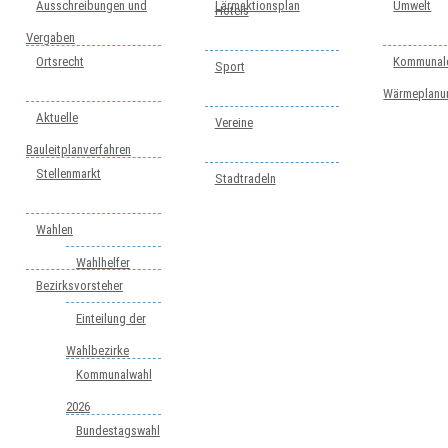
Ausschreibungen und
Lärmaktionsplan
Umwelt
Hotels
Vergaben
Ortsrecht
Kommunal
Sport
Wärmeplanu
Aktuelle
Vereine
Bauleitplanverfahren
Stellenmarkt
Stadtradeln
Wahlen
Wahlhelfer
Bezirksvorsteher
Einteilung der
Wahlbezirke
Kommunalwahl
2026
Bundestagswahl