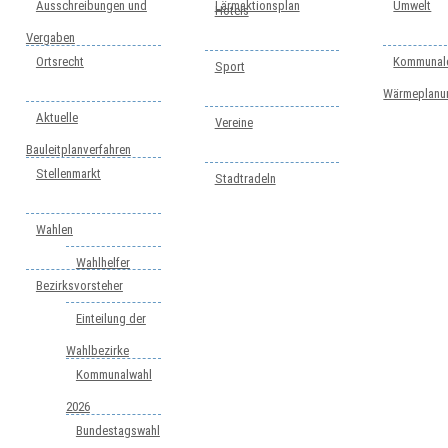
Ausschreibungen und
Lärmaktionsplan
Umwelt
Hotels
Vergaben
Ortsrecht
Kommunal
Sport
Wärmeplanu
Aktuelle
Vereine
Bauleitplanverfahren
Stellenmarkt
Stadtradeln
Wahlen
Wahlhelfer
Bezirksvorsteher
Einteilung der
Wahlbezirke
Kommunalwahl
2026
Bundestagswahl