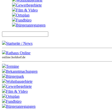
Wohnbaugebiete
Gewerbegebiete
Film & Video
Ortsplan
Fundbüro
Bürgeranregungen
Startseite / News
Rathaus Online
online.holdorf.de
Termine
Bekanntmachungen
Bürgerpark
Wohnbaugebiete
Gewerbegebiete
Film & Video
Ortsplan
Fundbüro
Bürgeranregungen