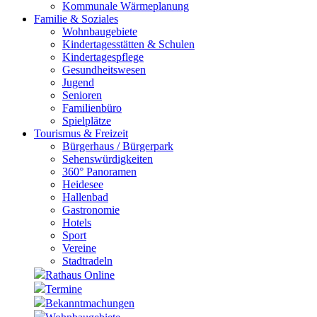
Kommunale Wärmeplanung
Familie & Soziales
Wohnbaugebiete
Kindertagesstätten & Schulen
Kindertagespflege
Gesundheitswesen
Jugend
Senioren
Familienbüro
Spielplätze
Tourismus & Freizeit
Bürgerhaus / Bürgerpark
Sehenswürdigkeiten
360° Panoramen
Heidesee
Hallenbad
Gastronomie
Hotels
Sport
Vereine
Stadtradeln
Rathaus Online
Termine
Bekanntmachungen