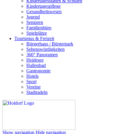
Kindertagesstätten & Schulen
Kindertagespflege
Gesundheitswesen
Jugend
Senioren
Familienbüro
Spielplätze
Tourismus & Freizeit
Bürgerhaus / Bürgerpark
Sehenswürdigkeiten
360° Panoramen
Heidesee
Hallenbad
Gastronomie
Hotels
Sport
Vereine
Stadtradeln
Show navigation
Hide navigation