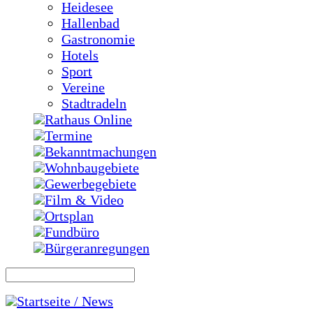
Heidesee
Hallenbad
Gastronomie
Hotels
Sport
Vereine
Stadtradeln
Rathaus Online
Termine
Bekanntmachungen
Wohnbaugebiete
Gewerbegebiete
Film & Video
Ortsplan
Fundbüro
Bürgeranregungen
Startseite / News