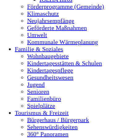
Förderprogramme (Gemeinde)
Klimaschutz
Neujahrsempfänge
Geförderte Maßnahmen
Umwelt
Kommunale Wärmeplanung
Familie & Soziales
Wohnbaugebiete
Kindertagesstätten & Schulen
Kindertagespflege
Gesundheitswesen
Jugend
Senioren
Familienbüro
Spielplätze
Tourismus & Freizeit
Bürgerhaus / Bürgerpark
Sehenswürdigkeiten
360° Panoramen