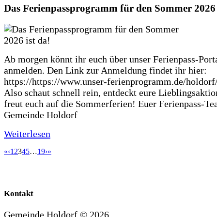
Das Ferienpassprogramm für den Sommer 2026 i
Ab morgen könnt ihr euch über unser Ferienpass-Porta
anmelden. Den Link zur Anmeldung findet ihr hier:
https://https://www.unser-ferienprogramm.de/holdorf
Also schaut schnell rein, entdeckt eure Lieblingsakti
freut euch auf die Sommerferien! Euer Ferienpass-Te
Gemeinde Holdorf
Weiterlesen
«
‹
1
2
3
4
5
…
19
›
»
Kontakt
Gemeinde Holdorf ©
2026