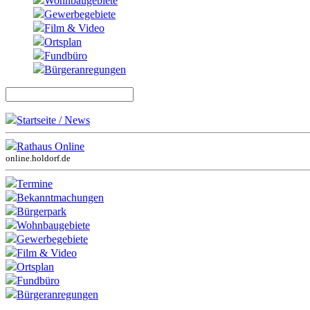
Wohnbaugebiete
Gewerbegebiete
Film & Video
Ortsplan
Fundbüro
Bürgeranregungen
Startseite / News
Rathaus Online
online.holdorf.de
Termine
Bekanntmachungen
Bürgerpark
Wohnbaugebiete
Gewerbegebiete
Film & Video
Ortsplan
Fundbüro
Bürgeranregungen