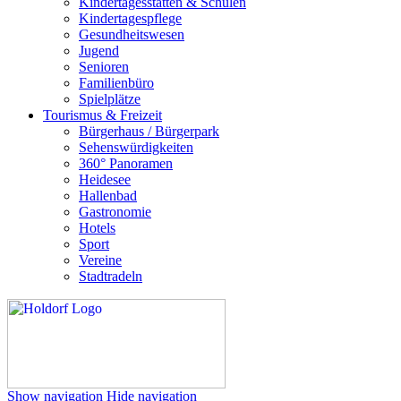
Kindertagesstätten & Schulen
Kindertagespflege
Gesundheitswesen
Jugend
Senioren
Familienbüro
Spielplätze
Tourismus & Freizeit
Bürgerhaus / Bürgerpark
Sehenswürdigkeiten
360° Panoramen
Heidesee
Hallenbad
Gastronomie
Hotels
Sport
Vereine
Stadtradeln
Show navigation
Hide navigation