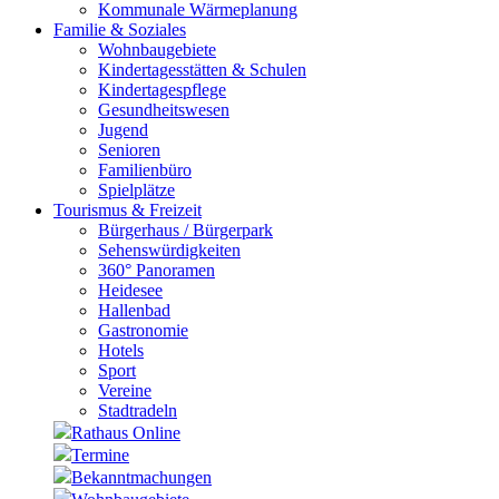
Kommunale Wärmeplanung
Familie & Soziales
Wohnbaugebiete
Kindertagesstätten & Schulen
Kindertagespflege
Gesundheitswesen
Jugend
Senioren
Familienbüro
Spielplätze
Tourismus & Freizeit
Bürgerhaus / Bürgerpark
Sehenswürdigkeiten
360° Panoramen
Heidesee
Hallenbad
Gastronomie
Hotels
Sport
Vereine
Stadtradeln
Rathaus Online
Termine
Bekanntmachungen