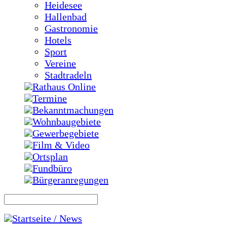
Heidesee
Hallenbad
Gastronomie
Hotels
Sport
Vereine
Stadtradeln
Rathaus Online
Termine
Bekanntmachungen
Wohnbaugebiete
Gewerbegebiete
Film & Video
Ortsplan
Fundbüro
Bürgeranregungen
Startseite / News