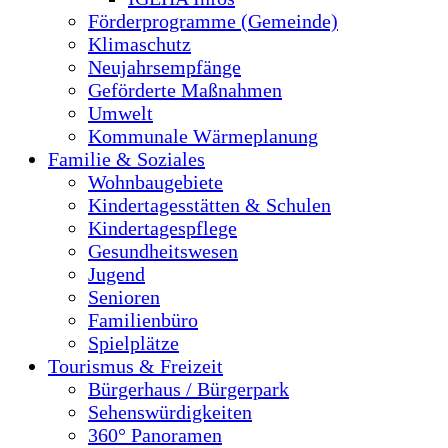
Förderprogramme (Gemeinde)
Klimaschutz
Neujahrsempfänge
Geförderte Maßnahmen
Umwelt
Kommunale Wärmeplanung
Familie & Soziales
Wohnbaugebiete
Kindertagesstätten & Schulen
Kindertagespflege
Gesundheitswesen
Jugend
Senioren
Familienbüro
Spielplätze
Tourismus & Freizeit
Bürgerhaus / Bürgerpark
Sehenswürdigkeiten
360° Panoramen