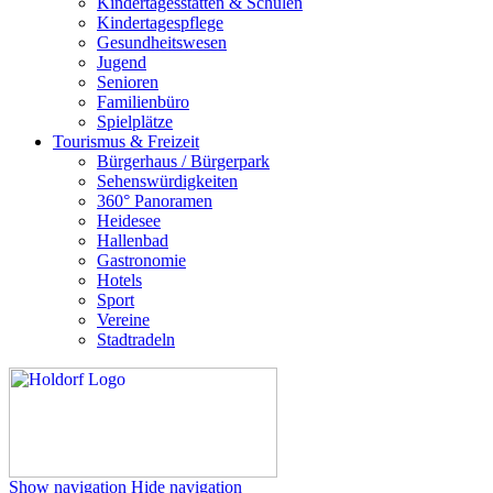
Kindertagesstätten & Schulen
Kindertagespflege
Gesundheitswesen
Jugend
Senioren
Familienbüro
Spielplätze
Tourismus & Freizeit
Bürgerhaus / Bürgerpark
Sehenswürdigkeiten
360° Panoramen
Heidesee
Hallenbad
Gastronomie
Hotels
Sport
Vereine
Stadtradeln
Show navigation
Hide navigation