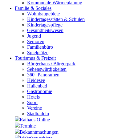
Kommunale Wärmeplanung
Familie & Soziales
Wohnbaugebiete
Kindertagesstätten & Schulen
Kindertagespflege
Gesundheitswesen
Jugend
Senioren
Familienbüro
Spielplätze
Tourismus & Freizeit
Bürgerhaus / Bürgerpark
Sehenswürdigkeiten
360° Panoramen
Heidesee
Hallenbad
Gastronomie
Hotels
Sport
Vereine
Stadtradeln
Rathaus Online
Termine
Bekanntmachungen