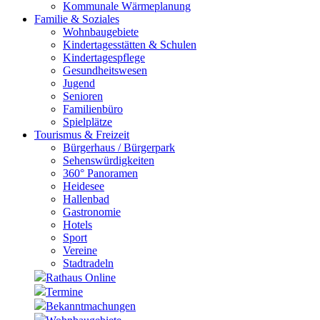
Kommunale Wärmeplanung
Familie & Soziales
Wohnbaugebiete
Kindertagesstätten & Schulen
Kindertagespflege
Gesundheitswesen
Jugend
Senioren
Familienbüro
Spielplätze
Tourismus & Freizeit
Bürgerhaus / Bürgerpark
Sehenswürdigkeiten
360° Panoramen
Heidesee
Hallenbad
Gastronomie
Hotels
Sport
Vereine
Stadtradeln
Rathaus Online
Termine
Bekanntmachungen