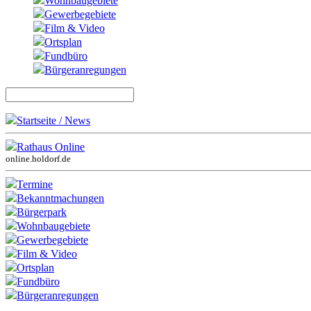
Wohnbaugebiete
Gewerbegebiete
Film & Video
Ortsplan
Fundbüro
Bürgeranregungen
Startseite / News
Rathaus Online
online.holdorf.de
Termine
Bekanntmachungen
Bürgerpark
Wohnbaugebiete
Gewerbegebiete
Film & Video
Ortsplan
Fundbüro
Bürgeranregungen