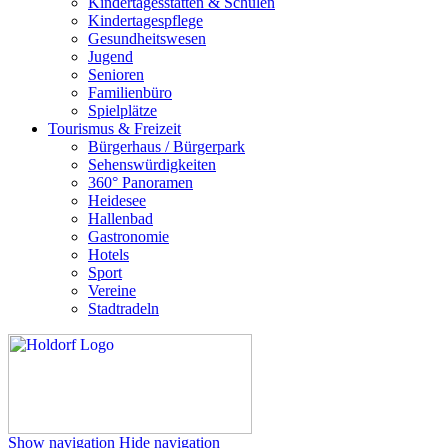
Kindertagesstätten & Schulen
Kindertagespflege
Gesundheitswesen
Jugend
Senioren
Familienbüro
Spielplätze
Tourismus & Freizeit
Bürgerhaus / Bürgerpark
Sehenswürdigkeiten
360° Panoramen
Heidesee
Hallenbad
Gastronomie
Hotels
Sport
Vereine
Stadtradeln
Show navigation
Hide navigation