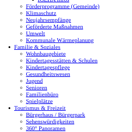
Förderprogramme (Gemeinde)
Klimaschutz
Neujahrsempfänge
Geförderte Maßnahmen
Umwelt
Kommunale Wärmeplanung
Familie & Soziales
Wohnbaugebiete
Kindertagesstätten & Schulen
Kindertagespflege
Gesundheitswesen
Jugend
Senioren
Familienbüro
Spielplätze
Tourismus & Freizeit
Bürgerhaus / Bürgerpark
Sehenswürdigkeiten
360° Panoramen