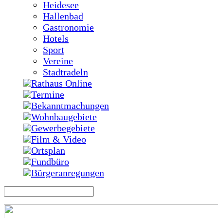
Heidesee
Hallenbad
Gastronomie
Hotels
Sport
Vereine
Stadtradeln
Rathaus Online
Termine
Bekanntmachungen
Wohnbaugebiete
Gewerbegebiete
Film & Video
Ortsplan
Fundbüro
Bürgeranregungen