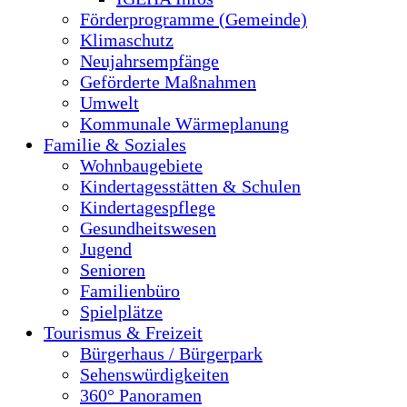
Förderprogramme (Gemeinde)
Klimaschutz
Neujahrsempfänge
Geförderte Maßnahmen
Umwelt
Kommunale Wärmeplanung
Familie & Soziales
Wohnbaugebiete
Kindertagesstätten & Schulen
Kindertagespflege
Gesundheitswesen
Jugend
Senioren
Familienbüro
Spielplätze
Tourismus & Freizeit
Bürgerhaus / Bürgerpark
Sehenswürdigkeiten
360° Panoramen