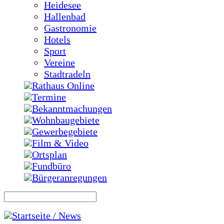
Heidesee
Hallenbad
Gastronomie
Hotels
Sport
Vereine
Stadtradeln
Rathaus Online
Termine
Bekanntmachungen
Wohnbaugebiete
Gewerbegebiete
Film & Video
Ortsplan
Fundbüro
Bürgeranregungen
Startseite / News