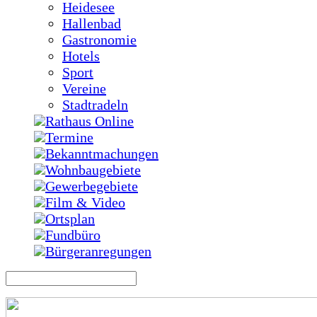
Heidesee
Hallenbad
Gastronomie
Hotels
Sport
Vereine
Stadtradeln
Rathaus Online
Termine
Bekanntmachungen
Wohnbaugebiete
Gewerbegebiete
Film & Video
Ortsplan
Fundbüro
Bürgeranregungen