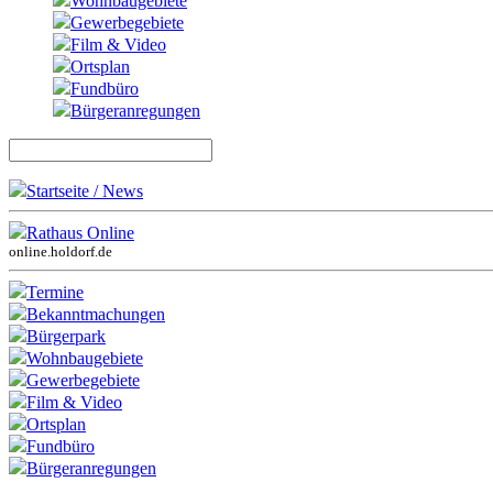
Wohnbaugebiete
Gewerbegebiete
Film & Video
Ortsplan
Fundbüro
Bürgeranregungen
Startseite / News
Rathaus Online
online.holdorf.de
Termine
Bekanntmachungen
Bürgerpark
Wohnbaugebiete
Gewerbegebiete
Film & Video
Ortsplan
Fundbüro
Bürgeranregungen