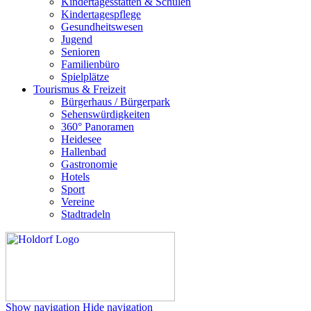
Kindertagesstätten & Schulen
Kindertagespflege
Gesundheitswesen
Jugend
Senioren
Familienbüro
Spielplätze
Tourismus & Freizeit
Bürgerhaus / Bürgerpark
Sehenswürdigkeiten
360° Panoramen
Heidesee
Hallenbad
Gastronomie
Hotels
Sport
Vereine
Stadtradeln
Show navigation
Hide navigation