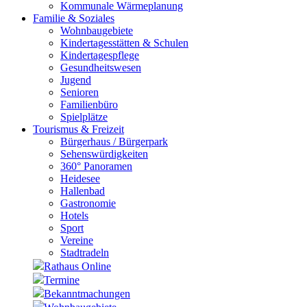
Kommunale Wärmeplanung
Familie & Soziales
Wohnbaugebiete
Kindertagesstätten & Schulen
Kindertagespflege
Gesundheitswesen
Jugend
Senioren
Familienbüro
Spielplätze
Tourismus & Freizeit
Bürgerhaus / Bürgerpark
Sehenswürdigkeiten
360° Panoramen
Heidesee
Hallenbad
Gastronomie
Hotels
Sport
Vereine
Stadtradeln
Rathaus Online
Termine
Bekanntmachungen