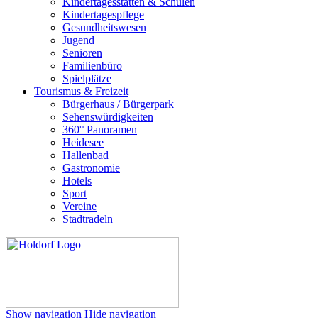
Kindertagesstätten & Schulen
Kindertagespflege
Gesundheitswesen
Jugend
Senioren
Familienbüro
Spielplätze
Tourismus & Freizeit
Bürgerhaus / Bürgerpark
Sehenswürdigkeiten
360° Panoramen
Heidesee
Hallenbad
Gastronomie
Hotels
Sport
Vereine
Stadtradeln
Show navigation
Hide navigation