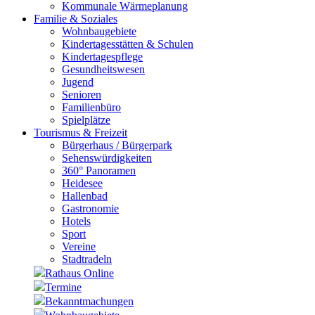
Kommunale Wärmeplanung
Familie & Soziales
Wohnbaugebiete
Kindertagesstätten & Schulen
Kindertagespflege
Gesundheitswesen
Jugend
Senioren
Familienbüro
Spielplätze
Tourismus & Freizeit
Bürgerhaus / Bürgerpark
Sehenswürdigkeiten
360° Panoramen
Heidesee
Hallenbad
Gastronomie
Hotels
Sport
Vereine
Stadtradeln
Rathaus Online
Termine
Bekanntmachungen