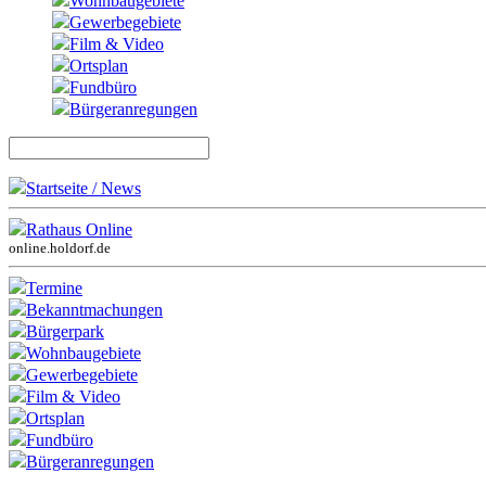
Wohnbaugebiete
Gewerbegebiete
Film & Video
Ortsplan
Fundbüro
Bürgeranregungen
Startseite / News
Rathaus Online
online.holdorf.de
Termine
Bekanntmachungen
Bürgerpark
Wohnbaugebiete
Gewerbegebiete
Film & Video
Ortsplan
Fundbüro
Bürgeranregungen