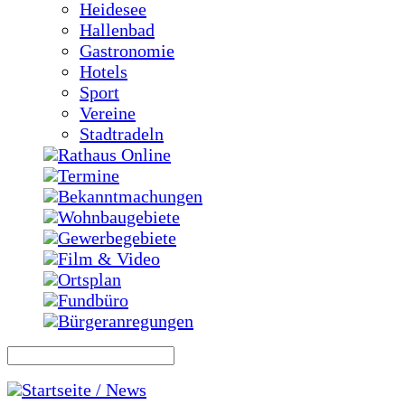
Heidesee
Hallenbad
Gastronomie
Hotels
Sport
Vereine
Stadtradeln
Rathaus Online
Termine
Bekanntmachungen
Wohnbaugebiete
Gewerbegebiete
Film & Video
Ortsplan
Fundbüro
Bürgeranregungen
Startseite / News