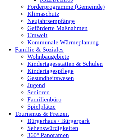
Förderprogramme (Gemeinde)
Klimaschutz
Neujahrsempfänge
Geförderte Maßnahmen
Umwelt
Kommunale Wärmeplanung
Familie & Soziales
Wohnbaugebiete
Kindertagesstätten & Schulen
Kindertagespflege
Gesundheitswesen
Jugend
Senioren
Familienbüro
Spielplätze
Tourismus & Freizeit
Bürgerhaus / Bürgerpark
Sehenswürdigkeiten
360° Panoramen