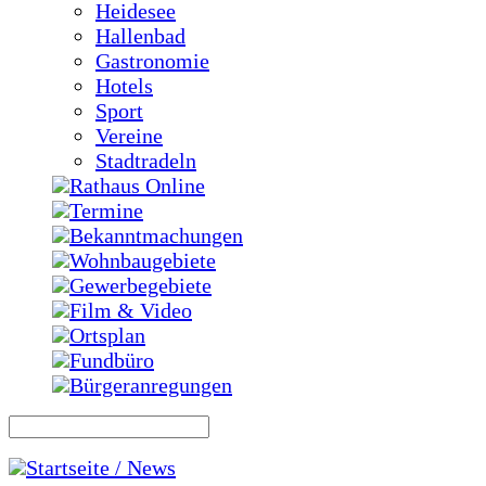
Heidesee
Hallenbad
Gastronomie
Hotels
Sport
Vereine
Stadtradeln
Rathaus Online
Termine
Bekanntmachungen
Wohnbaugebiete
Gewerbegebiete
Film & Video
Ortsplan
Fundbüro
Bürgeranregungen
Startseite / News