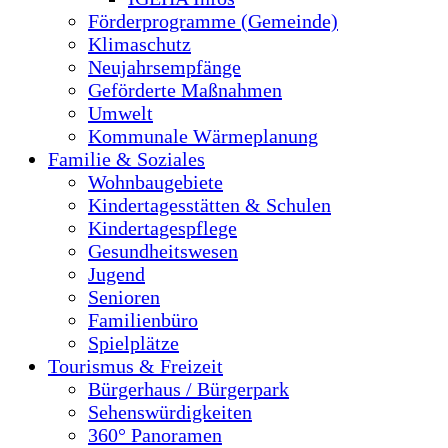
Förderprogramme (Gemeinde)
Klimaschutz
Neujahrsempfänge
Geförderte Maßnahmen
Umwelt
Kommunale Wärmeplanung
Familie & Soziales
Wohnbaugebiete
Kindertagesstätten & Schulen
Kindertagespflege
Gesundheitswesen
Jugend
Senioren
Familienbüro
Spielplätze
Tourismus & Freizeit
Bürgerhaus / Bürgerpark
Sehenswürdigkeiten
360° Panoramen