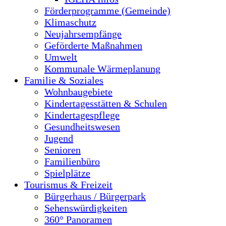
Förderprogramme (Gemeinde)
Klimaschutz
Neujahrsempfänge
Geförderte Maßnahmen
Umwelt
Kommunale Wärmeplanung
Familie & Soziales
Wohnbaugebiete
Kindertagesstätten & Schulen
Kindertagespflege
Gesundheitswesen
Jugend
Senioren
Familienbüro
Spielplätze
Tourismus & Freizeit
Bürgerhaus / Bürgerpark
Sehenswürdigkeiten
360° Panoramen