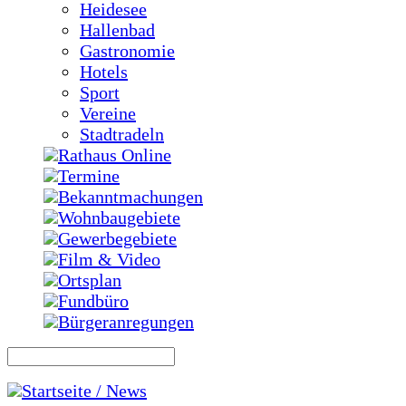
Heidesee
Hallenbad
Gastronomie
Hotels
Sport
Vereine
Stadtradeln
Rathaus Online
Termine
Bekanntmachungen
Wohnbaugebiete
Gewerbegebiete
Film & Video
Ortsplan
Fundbüro
Bürgeranregungen
Startseite / News