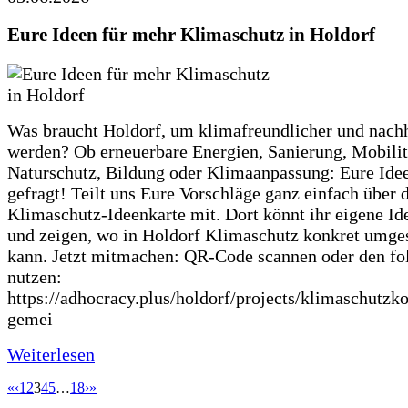
Eure Ideen für mehr Klimaschutz in Holdorf
Was braucht Holdorf, um klimafreundlicher und nachh
werden? Ob erneuerbare Energien, Sanierung, Mobilit
Naturschutz, Bildung oder Klimaanpassung: Eure Ide
gefragt! Teilt uns Eure Vorschläge ganz einfach über 
Klimaschutz-Ideenkarte mit. Dort könnt ihr eigene Id
und zeigen, wo in Holdorf Klimaschutz konkret umge
kann. Jetzt mitmachen: QR-Code scannen oder den fo
nutzen:
https://adhocracy.plus/holdorf/projects/klimaschutzk
gemei
Weiterlesen
«
‹
1
2
3
4
5
…
18
›
»