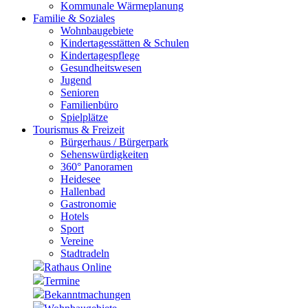
Kommunale Wärmeplanung
Familie & Soziales
Wohnbaugebiete
Kindertagesstätten & Schulen
Kindertagespflege
Gesundheitswesen
Jugend
Senioren
Familienbüro
Spielplätze
Tourismus & Freizeit
Bürgerhaus / Bürgerpark
Sehenswürdigkeiten
360° Panoramen
Heidesee
Hallenbad
Gastronomie
Hotels
Sport
Vereine
Stadtradeln
Rathaus Online
Termine
Bekanntmachungen