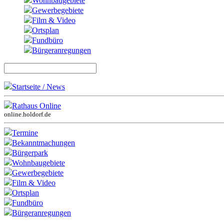
Wohnbaugebiete
Gewerbegebiete
Film & Video
Ortsplan
Fundbüro
Bürgeranregungen
Startseite / News
Rathaus Online
online.holdorf.de
Termine
Bekanntmachungen
Bürgerpark
Wohnbaugebiete
Gewerbegebiete
Film & Video
Ortsplan
Fundbüro
Bürgeranregungen