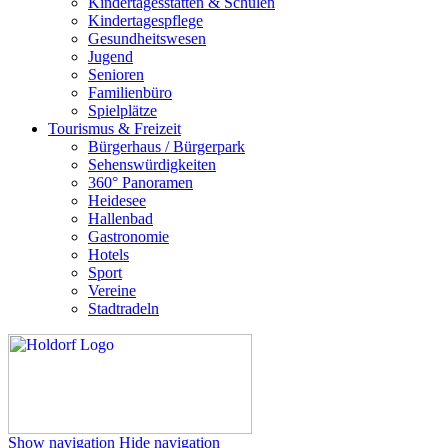
Kindertagesstätten & Schulen
Kindertagespflege
Gesundheitswesen
Jugend
Senioren
Familienbüro
Spielplätze
Tourismus & Freizeit
Bürgerhaus / Bürgerpark
Sehenswürdigkeiten
360° Panoramen
Heidesee
Hallenbad
Gastronomie
Hotels
Sport
Vereine
Stadtradeln
Show navigation
Hide navigation