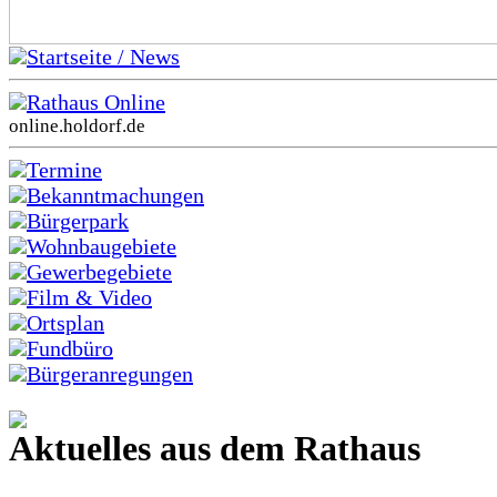
Startseite / News
Rathaus Online
online.holdorf.de
Termine
Bekanntmachungen
Bürgerpark
Wohnbaugebiete
Gewerbegebiete
Film & Video
Ortsplan
Fundbüro
Bürgeranregungen
Aktuelles aus dem Rathaus