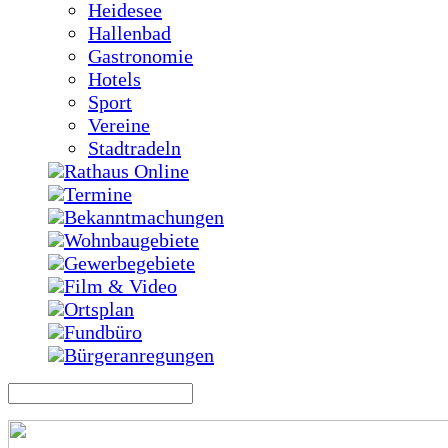
Heidesee
Hallenbad
Gastronomie
Hotels
Sport
Vereine
Stadtradeln
Rathaus Online
Termine
Bekanntmachungen
Wohnbaugebiete
Gewerbegebiete
Film & Video
Ortsplan
Fundbüro
Bürgeranregungen