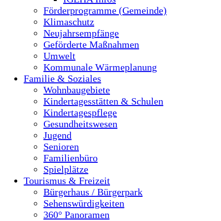
Förderprogramme (Gemeinde)
Klimaschutz
Neujahrsempfänge
Geförderte Maßnahmen
Umwelt
Kommunale Wärmeplanung
Familie & Soziales
Wohnbaugebiete
Kindertagesstätten & Schulen
Kindertagespflege
Gesundheitswesen
Jugend
Senioren
Familienbüro
Spielplätze
Tourismus & Freizeit
Bürgerhaus / Bürgerpark
Sehenswürdigkeiten
360° Panoramen