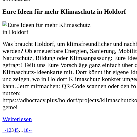
Eure Ideen für mehr Klimaschutz in Holdorf
Was braucht Holdorf, um klimafreundlicher und nachh
werden? Ob erneuerbare Energien, Sanierung, Mobilit
Naturschutz, Bildung oder Klimaanpassung: Eure Ide
gefragt! Teilt uns Eure Vorschläge ganz einfach über 
Klimaschutz-Ideenkarte mit. Dort könnt ihr eigene Id
und zeigen, wo in Holdorf Klimaschutz konkret umge
kann. Jetzt mitmachen: QR-Code scannen oder den fo
nutzen:
https://adhocracy.plus/holdorf/projects/klimaschutzk
gemei
Weiterlesen
«
‹
1
2
3
4
5
…
18
›
»