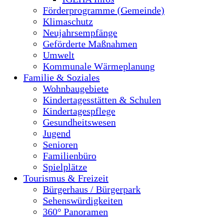
Förderprogramme (Gemeinde)
Klimaschutz
Neujahrsempfänge
Geförderte Maßnahmen
Umwelt
Kommunale Wärmeplanung
Familie & Soziales
Wohnbaugebiete
Kindertagesstätten & Schulen
Kindertagespflege
Gesundheitswesen
Jugend
Senioren
Familienbüro
Spielplätze
Tourismus & Freizeit
Bürgerhaus / Bürgerpark
Sehenswürdigkeiten
360° Panoramen