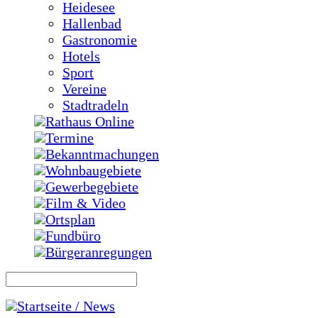
Heidesee
Hallenbad
Gastronomie
Hotels
Sport
Vereine
Stadtradeln
Rathaus Online
Termine
Bekanntmachungen
Wohnbaugebiete
Gewerbegebiete
Film & Video
Ortsplan
Fundbüro
Bürgeranregungen
Startseite / News