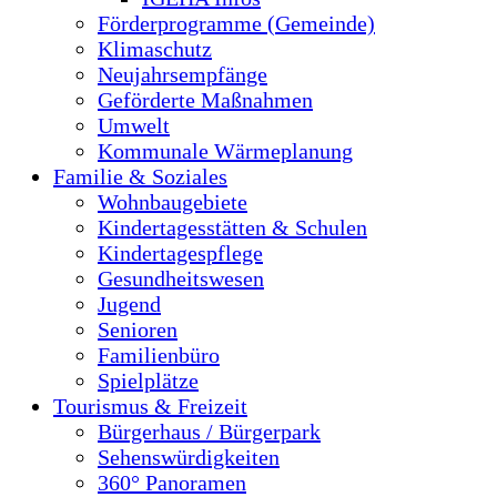
Förderprogramme (Gemeinde)
Klimaschutz
Neujahrsempfänge
Geförderte Maßnahmen
Umwelt
Kommunale Wärmeplanung
Familie & Soziales
Wohnbaugebiete
Kindertagesstätten & Schulen
Kindertagespflege
Gesundheitswesen
Jugend
Senioren
Familienbüro
Spielplätze
Tourismus & Freizeit
Bürgerhaus / Bürgerpark
Sehenswürdigkeiten
360° Panoramen