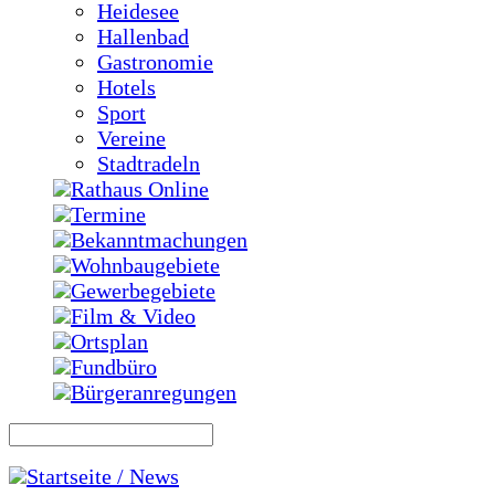
Heidesee
Hallenbad
Gastronomie
Hotels
Sport
Vereine
Stadtradeln
Rathaus Online
Termine
Bekanntmachungen
Wohnbaugebiete
Gewerbegebiete
Film & Video
Ortsplan
Fundbüro
Bürgeranregungen
Startseite / News