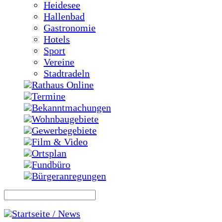
Heidesee
Hallenbad
Gastronomie
Hotels
Sport
Vereine
Stadtradeln
Rathaus Online
Termine
Bekanntmachungen
Wohnbaugebiete
Gewerbegebiete
Film & Video
Ortsplan
Fundbüro
Bürgeranregungen
Startseite / News