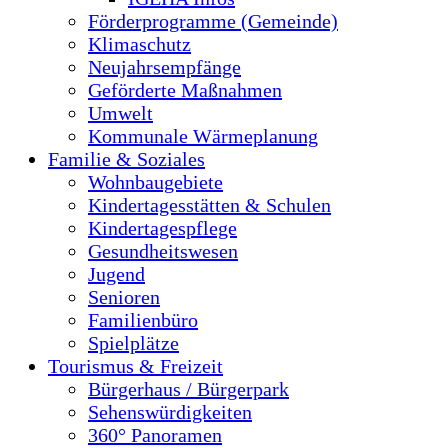
Förderprogramme (Gemeinde)
Klimaschutz
Neujahrsempfänge
Geförderte Maßnahmen
Umwelt
Kommunale Wärmeplanung
Familie & Soziales
Wohnbaugebiete
Kindertagesstätten & Schulen
Kindertagespflege
Gesundheitswesen
Jugend
Senioren
Familienbüro
Spielplätze
Tourismus & Freizeit
Bürgerhaus / Bürgerpark
Sehenswürdigkeiten
360° Panoramen