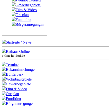
Wohnbaugebiete
Gewerbegebiete
Film & Video
Ortsplan
Fundbüro
Bürgeranregungen
Startseite / News
Rathaus Online
online.holdorf.de
Termine
Bekanntmachungen
Bürgerpark
Wohnbaugebiete
Gewerbegebiete
Film & Video
Ortsplan
Fundbüro
Bürgeranregungen