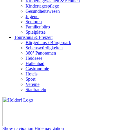
Kindertagesstätten & Schulen
Kindertagespflege
Gesundheitswesen
Jugend
Senioren
Familienbüro
Spielplätze
Tourismus & Freizeit
Bürgerhaus / Bürgerpark
Sehenswürdigkeiten
360° Panoramen
Heidesee
Hallenbad
Gastronomie
Hotels
Sport
Vereine
Stadtradeln
Show navigation
Hide navigation