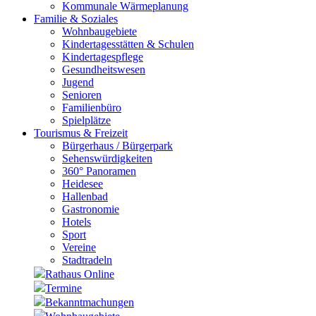
Kommunale Wärmeplanung
Familie & Soziales
Wohnbaugebiete
Kindertagesstätten & Schulen
Kindertagespflege
Gesundheitswesen
Jugend
Senioren
Familienbüro
Spielplätze
Tourismus & Freizeit
Bürgerhaus / Bürgerpark
Sehenswürdigkeiten
360° Panoramen
Heidesee
Hallenbad
Gastronomie
Hotels
Sport
Vereine
Stadtradeln
Rathaus Online
Termine
Bekanntmachungen